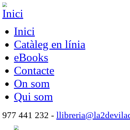
Inici
Catàleg en línia
eBooks
Contacte
On som
Qui som
977 441 232 -
llibreria@la2devila